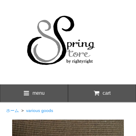
menu
cart
ホーム
>
various goods