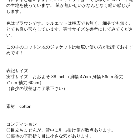
の生地を使っています。 畝が無いせいかなんとなく軽い感じが
します。
色はブラウンです。シルエットは横広でも無く、細身でも無く、
とても良い形をしています。実寸サイズを参考にしてみてくださ
い。
この手のコットン地のジャケットは幅広い使い方が出来ておすす
めです!!
表記サイズ -
実寸サイズ おおよそ 38 inch（肩幅 47cm 身幅 56cm 着丈
71cm 袖丈 60cm）
（多少の誤差はご了承下さい）
素材 cotton
コンディション
〇目立ちませんが、背中に引っ掛け傷が数点あります。
〇裏地の下部折り目に小さな穴があります。