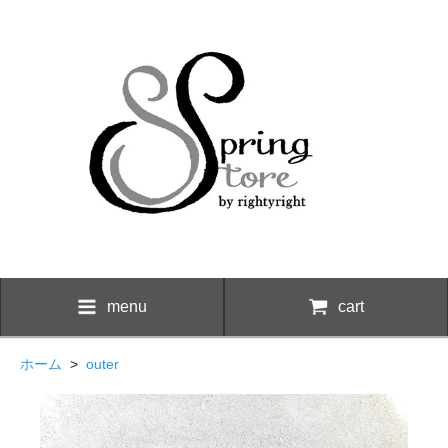
menu
cart
ホーム
>
outer