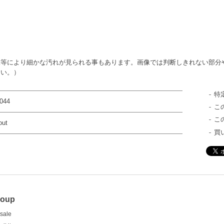
況等により細かな汚れが見られる事もあります。画像では判断しきれない部分
さい。）
特
044
こ
こ
out
買
roup
sale