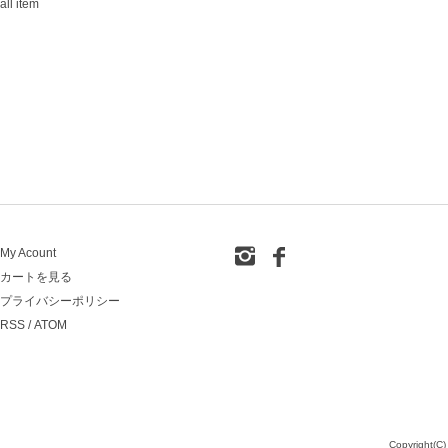
all item
My Acount
カートを見る
プライバシーポリシー
RSS
/
ATOM
Copyright(C)