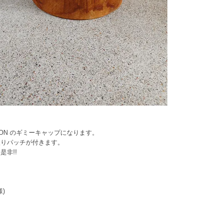
RTON のギミーキャップになります。
入りパッチが付きます。
非!!
様)