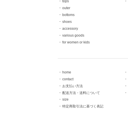
tops
outer
bottoms
shoes
accessory
various goods
for women or kids
home
contact
お支払い方法
配送方法・送料について
size
特定商取引法に基づく表記