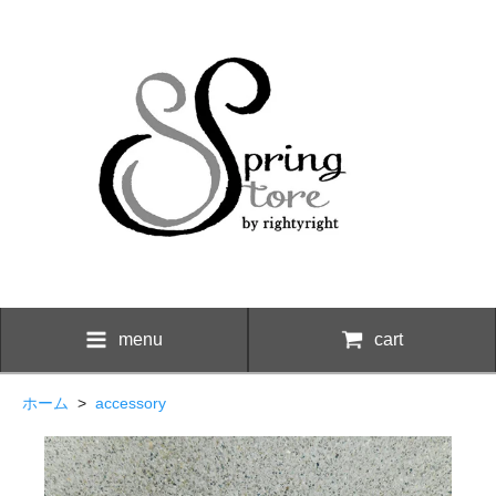
menu
cart
ホーム
>
accessory