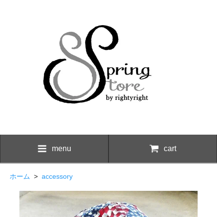
menu
cart
ホーム
>
accessory