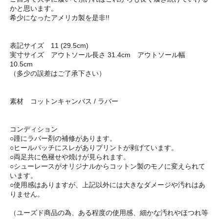
かと思います。
希少になったアメリカ製を是非!!
表記サイズ 11 (29.5cm)
実寸サイズ アウトソール長さ 31.4cm アウトソール幅
10.5cm
（多少の誤差はご了承下さい）
素材 コットンキャンバス / ラバー
コンディション
○踵にラバー剤の補修があります。
○ヒールパッチにスレがありプリントが剥げています。
○両足共に色褪せや焼けが見られます。
○シューレースがオリジナルからコットン製のモノに変えられて
います。
○使用感はありますが、上記以外には大きなダメージや汚れはあ
りません。
（ユーズド商品の為、ある程度の使用感、細かな汚れやほつれ等