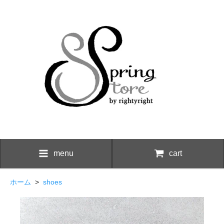
menu
cart
ホーム
>
shoes