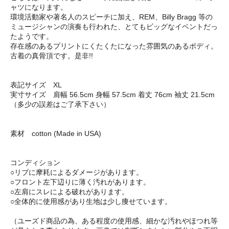
ャツになります。
環境活動家や著名人のスピーチに加え、REM、Billy Bragg 等の
ミュージシャンの演奏も行われた、とてもビッグなイベントだっ
たようです。
存在感のあるプリントにくたくたになった雰囲気のあるボディ。
古着の真骨頂です。是非!!
表記サイズ XL
実寸サイズ 肩幅 56.5cm 身幅 57.5cm 着丈 76cm 袖丈 21.5cm
（多少の誤差はご了承下さい）
素材 cotton (Made in USA)
コンディション
○リブに摩耗によるダメージがあります。
○フロント左下辺りに薄く汚れがあります。
○左肩にスレによる破れがあります。
○全体的に使用感があり生地は少し痩せています。
（ユーズド商品の為、ある程度の使用感、細かな汚れやほつれ等